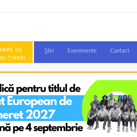
RAME UE
Ştiri
Evenimente
Contact
RU TINERI