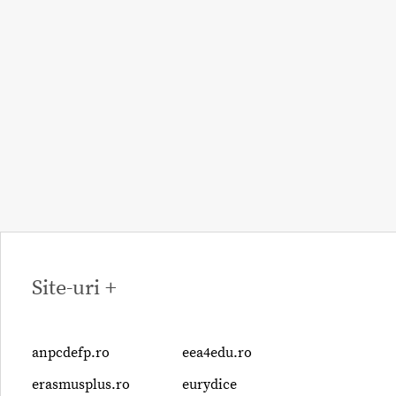
Site-uri +
anpcdefp.ro
eea4edu.ro
erasmusplus.ro
eurydice